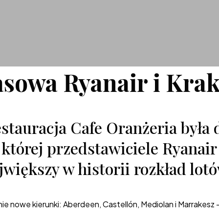
asowa Ryanair i Kra
stauracja Cafe Oranżeria była
 której przedstawiciele Ryanai
ajwiększy w historii rozkład lot
nie nowe kierunki: Aberdeen, Castellón, Mediolan i Marrakesz –