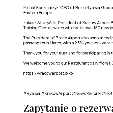
Michał Kaczmarzyk, CEO of Buzz (Ryanair Group),
Eastern Europe.
Łukasz Strutyński, President of Kraków Airport 
Training Center, which will create over 150 new j
The President of Balice Airport also announced p
passengers in March, with a 25% year-on-year i
Thank you for your trust and for participating in 
We welcome you to our Restaurant daily from 1
https://krakowairport.pl/pl
#Ryanair #KrakowAirport #NoweKierunki #H
Zapytanie o rezerw