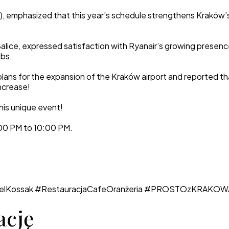
 emphasized that this year’s schedule strengthens Kraków’s 
Balice, expressed satisfaction with Ryanair’s growing presen
obs.
lans for the expansion of the Kraków airport and reported th
ncrease!
this unique event!
:00 PM to 10:00 PM.
otelKossak #RestauracjaCafeOranżeria #PROSTOzKRAKOW
ację