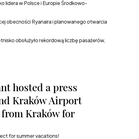
ko lidera w Polsce i Europie Środkowo-
cej obecności Ryanaira i planowanego otwarcia
otnisko obsłużyło rekordową liczbę pasażerów,
nt hosted a press
and Kraków Airport
e from Kraków for
fect for summer vacations!