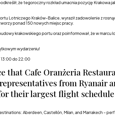
odkreślił, że tegoroczny rozkład umacnia pozycję Krakowa ja
rtu Lotniczego Kraków-Balice, wyraził zadowolenie z rosną
worzy ponad 150 nowych miejsc pracy.
ozbudowy krakowskiego portu oraz poinformował, że w marcu l
yjątkowym wydarzeniu!
d 13:00 do 22:00
e that Cafe Oranżeria Restaura
 representatives from Ryanair 
or their largest flight schedul
destinations: Aberdeen, Castellón, Milan, and Marrakech – per